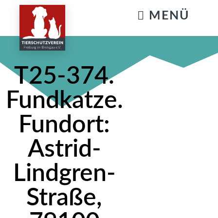
KATZENSTREICHELN & GASSIGEHEN
T25-374.
Fundkatze.
Fundort:
Astrid-
Lindgren-
Straße,