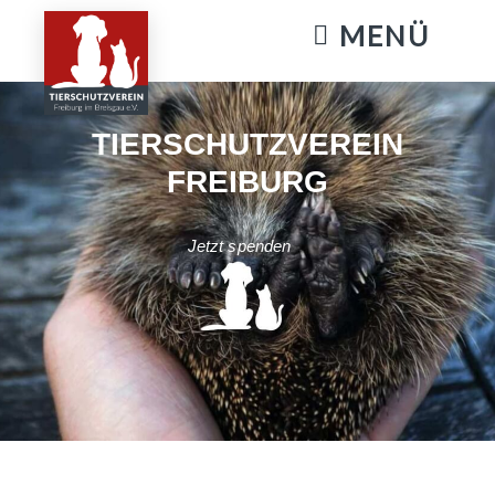
KATZENSTREICHELN & GASSIGEHEN
TIERSCHUTZVEREIN
FREIBURG
Jetzt spenden