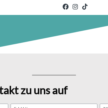
__________________________
akt zu uns auf