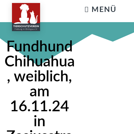
KATZENSTREICHELN & GASSIGEHEN
Fundhund
Chihuahua
, weiblich,
am
16.11.24
in