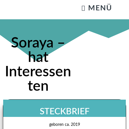
KATZENSTREICHELN & GASSIGEHEN
Soraya –
hat
Interessen
ten
STECKBRIEF
geboren ca. 2019