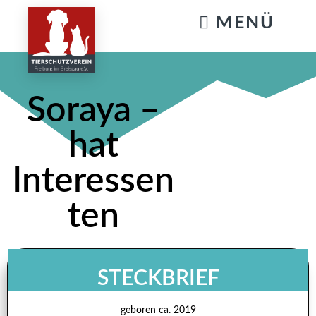
KATZENSTREICHELN & GASSIGEHEN
Soraya –
hat
Interessen
ten
STECKBRIEF
geboren ca. 2019