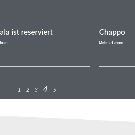
la ist reserviert
Chappo
ahren
Mehr erfahren
4
1
2
3
5