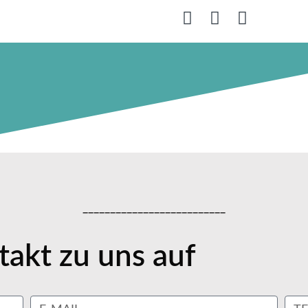
__________________________
akt zu uns auf