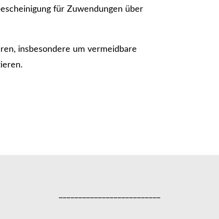
enbescheinigung für Zuwendungen über
mieren, insbesondere um vermeidbare
ieren.
__________________________