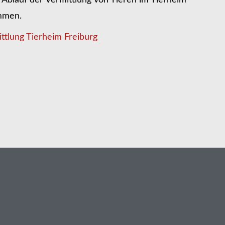
Ablauf der Vermittlung von Tieren im Tierheim
ommen.
ttlung Tierheim Freiburg
n