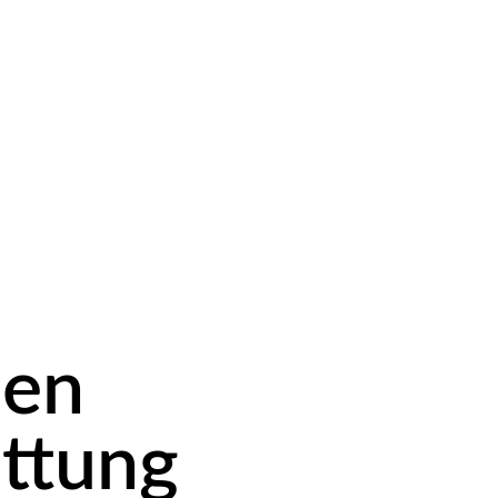
nen
ttung