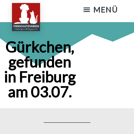
KATZENSTREICHELN & GASSIGEHEN
Gürkchen,
gefunden
in Freiburg
am 03.07.
__________________________