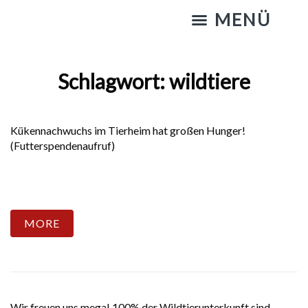
KATZENSTREICHELN & GASSIGEHEN
Schlagwort:
wildtiere
Kükennachwuchs im Tierheim hat großen Hunger!
(Futterspendenaufruf)
MORE
Wir freuen uns mega! 100% der Wildtierunterkunft sind