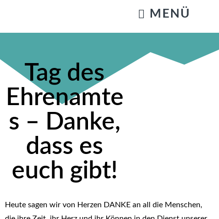
KATZENSTREICHELN & GASSIGEHEN
Tag des
Ehrenamte
s – Danke,
dass es
euch gibt!
Heute sagen wir von Herzen DANKE an all die Menschen,
die ihre Zeit, ihr Herz und ihr Können in den Dienst unserer