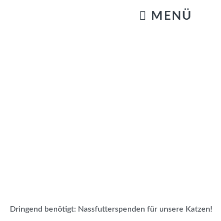
KATZENSTREICHELN & GASSIGEHEN
Dringend benötigt: Nassfutterspenden für unsere Katzen!