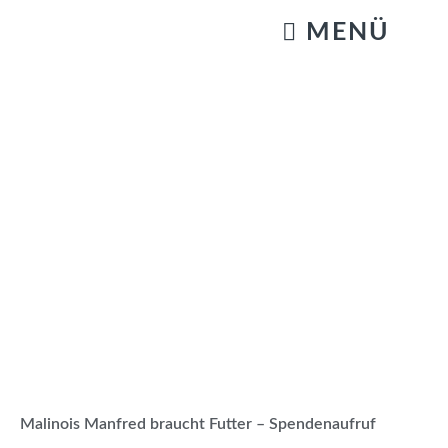
KATZENSTREICHELN & GASSIGEHEN
Malinois Manfred braucht Futter – Spendenaufruf