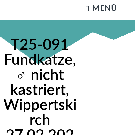
KATZENSTREICHELN & GASSIGEHEN
T25-091
Fundkatze,
♂ nicht
kastriert,
Wippertski
rch