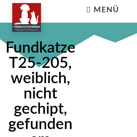
KATZENSTREICHELN & GASSIGEHEN
Fundkatze
T25-205,
weiblich,
nicht
gechipt,
gefunden