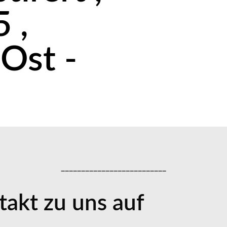
 ,
Ost -
__________________________
akt zu uns auf