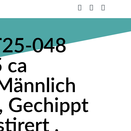
T25-048
 ca
 Männlich
 , Gechippt
tirert ,