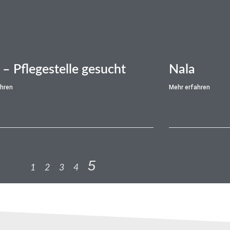
 – Pflegestelle gesucht
Nala
ahren
Mehr erfahren
5
1
2
3
4