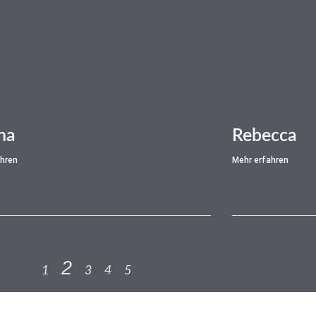
na
Rebecca
ahren
Mehr erfahren
2
1
3
4
5