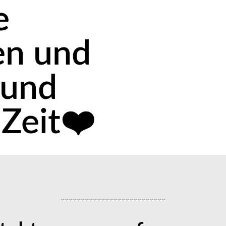
e
en und
 und
 Zeit❤️
__________________________