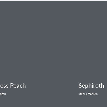
n
cess Peach
Sephiroth
ahren
Mehr erfahren