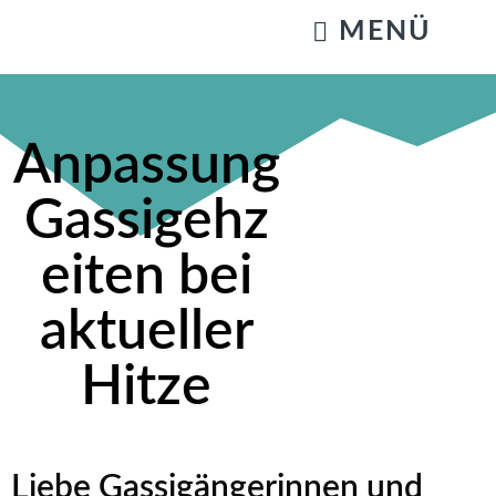
KATZENSTREICHELN & GASSIGEHEN
Anpassung
Gassigehz
eiten bei
aktueller
Hitze
Liebe Gassigängerinnen und