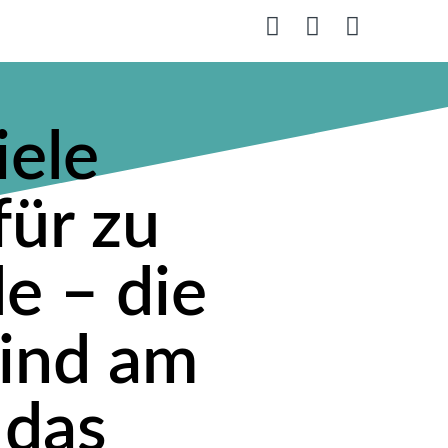
iele
für zu
e – die
sind am
 das