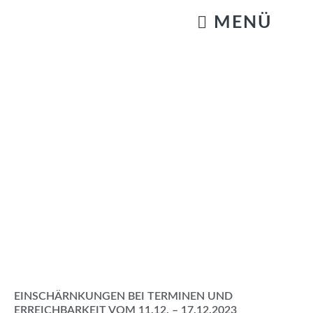
KATZENSTREICHELN & GASSIGEHEN
EINSCHÄRNKUNGEN BEI TERMINEN UND
ERREICHBARKEIT VOM 11.12. – 17.12.2023