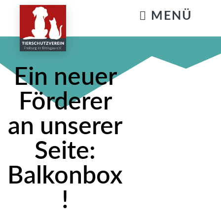
KATZENSTREICHELN & GASSIGEHEN
Ein neuer
Förderer
an unserer
Seite:
Balkonbox
!