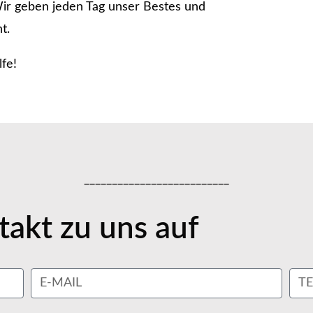
 Wir geben jeden Tag unser Bestes und
t.
fe!
__________________________
akt zu uns auf