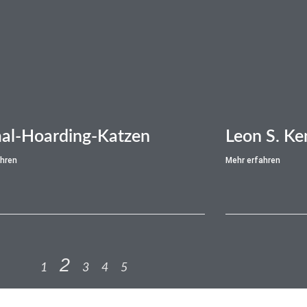
al-Hoarding-Katzen
Leon S. K
ahren
Mehr erfahren
2
1
3
4
5