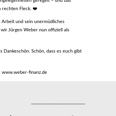
angelegenheiten geregelt – und das
rechten Fleck. ❤️
e Arbeit und sein unermüdliches
ir Jürgen Weber nun offiziell als
ges Dankeschön. Schön, dass es euch gibt
er: www.weber-finanz.de
__________________________