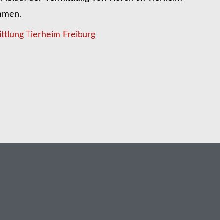
ommen.
ttlung Tierheim Freiburg
n