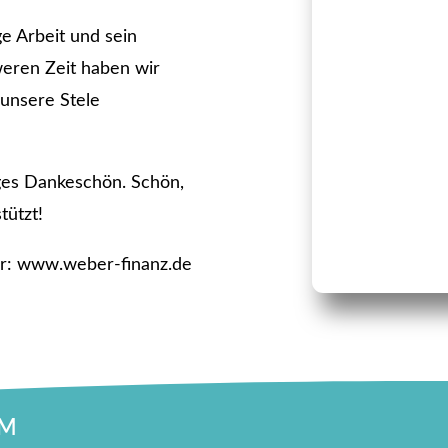
ge Arbeit und sein
eren Zeit haben wir
 unsere Stele
iges Dankeschön. Schön,
tützt!
ier: www.weber-finanz.de
IM